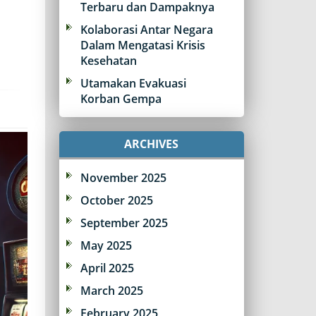
Terbaru dan Dampaknya
Kolaborasi Antar Negara
Dalam Mengatasi Krisis
Kesehatan
Utamakan Evakuasi
Korban Gempa
ARCHIVES
November 2025
October 2025
September 2025
May 2025
April 2025
March 2025
February 2025