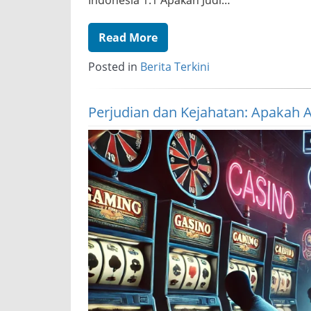
Indonesia 1.1 Apakah Judi…
Read More
Posted in
Berita Terkini
Perjudian dan Kejahatan: Apakah