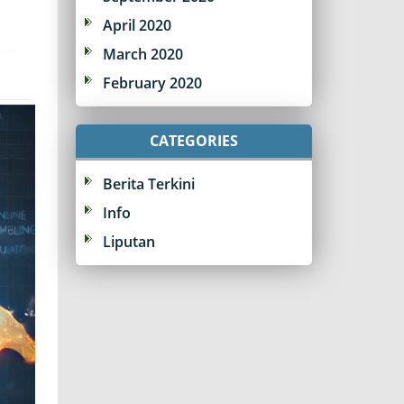
April 2020
March 2020
February 2020
CATEGORIES
Berita Terkini
Info
Liputan