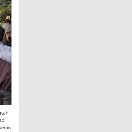
ntah
ap
Senin