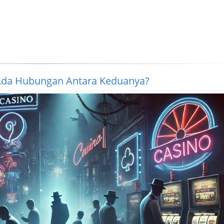
 Ada Hubungan Antara Keduanya?