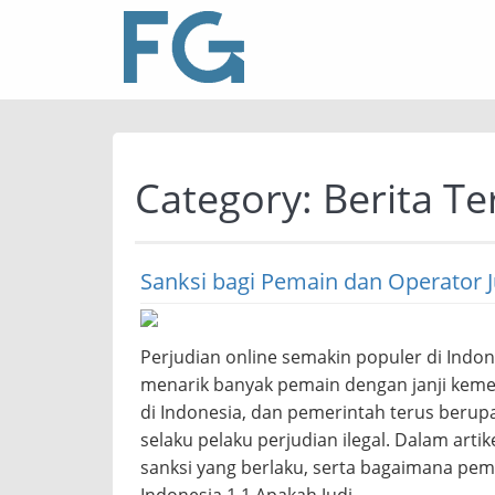
Category:
Berita Te
Sanksi bagi Pemain dan Operator Ju
Perjudian online semakin populer di Indon
menarik banyak pemain dengan janji kemen
di Indonesia, dan pemerintah terus berup
selaku pelaku perjudian ilegal. Dalam arti
sanksi yang berlaku, serta bagaimana peme