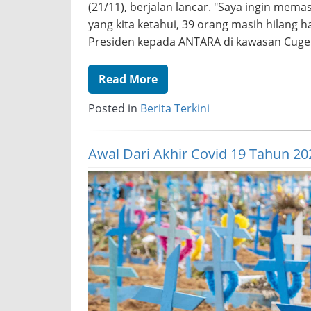
(21/11), berjalan lancar. "Saya ingin mema
yang kita ketahui, 39 orang masih hilang h
Presiden kepada ANTARA di kawasan Cugen
Read More
Posted in
Berita Terkini
Awal Dari Akhir Covid 19 Tahun 20