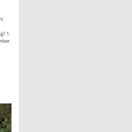
ni
g? 1.
umber