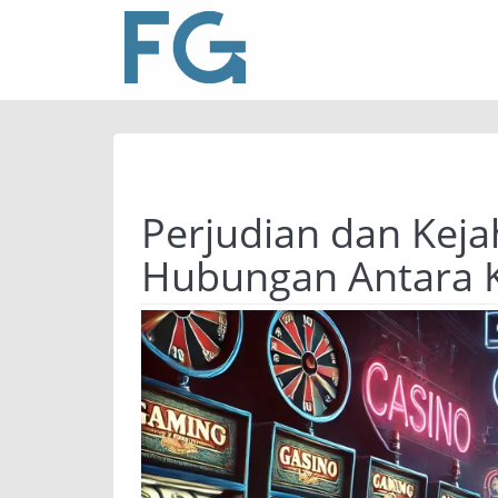
Perjudian dan Kej
Hubungan Antara 