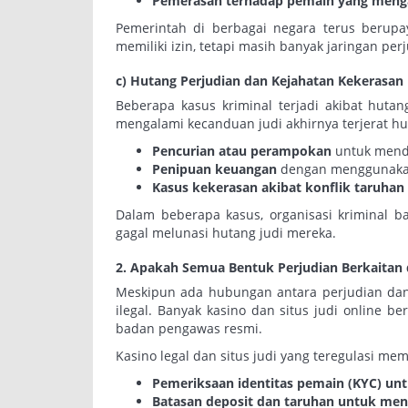
Pemerasan terhadap pemain yang menga
Pemerintah di berbagai negara terus berupa
memiliki izin, tetapi masih banyak jaringan pe
c) Hutang Perjudian dan Kejahatan Kekerasan
Beberapa kasus kriminal terjadi akibat huta
mengalami kecanduan judi akhirnya terjerat hu
Pencurian atau perampokan
untuk mend
Penipuan keuangan
dengan menggunakan 
Kasus kekerasan akibat konflik taruhan 
Dalam beberapa kasus, organisasi kriminal 
gagal melunasi hutang judi mereka.
2. Apakah Semua Bentuk Perjudian Berkaitan
Meskipun ada hubungan antara perjudian dan k
ilegal. Banyak kasino dan situs judi online b
badan pengawas resmi.
Kasino legal dan situs judi yang teregulasi mem
Pemeriksaan identitas pemain (KYC) un
Batasan deposit dan taruhan untuk meng