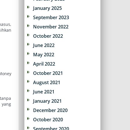
January 2025
September 2023
kasus,
November 2022
sihkan
October 2022
June 2022
May 2022
April 2022
October 2021
-Money
August 2021
June 2021
 tanpa
January 2021
n yang
December 2020
October 2020
September 2020