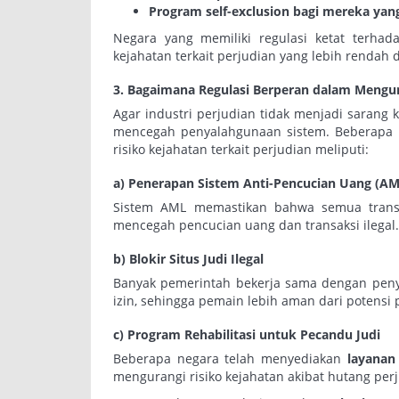
Program self-exclusion bagi mereka yang
Negara yang memiliki regulasi ketat terhadap
kejahatan terkait perjudian yang lebih rendah
3. Bagaimana Regulasi Berperan dalam Mengu
Agar industri perjudian tidak menjadi sarang 
mencegah penyalahgunaan sistem. Beberapa 
risiko kejahatan terkait perjudian meliputi:
a) Penerapan Sistem Anti-Pencucian Uang (AM
Sistem AML memastikan bahwa semua transak
mencegah pencucian uang dan transaksi ilegal.
b) Blokir Situs Judi Ilegal
Banyak pemerintah bekerja sama dengan penye
izin, sehingga pemain lebih aman dari potensi
c) Program Rehabilitasi untuk Pecandu Judi
Beberapa negara telah menyediakan
layanan
mengurangi risiko kejahatan akibat hutang per