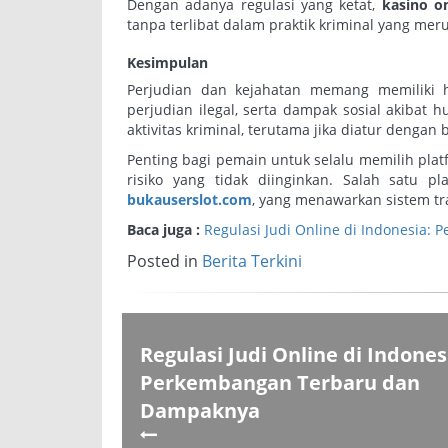
Dengan adanya regulasi yang ketat,
kasino o
tanpa terlibat dalam praktik kriminal yang mer
Kesimpulan
Perjudian dan kejahatan memang memiliki 
perjudian ilegal, serta dampak sosial akibat
aktivitas kriminal, terutama jika diatur dengan
Penting bagi pemain untuk selalu memilih platf
risiko yang tidak diinginkan. Salah satu
bukauserslot.com
, yang menawarkan sistem t
Baca juga :
Regulasi Judi Online di Indonesia
Posted in
Berita Terkini
Regulasi Judi Online di Indones
Perkembangan Terbaru dan
Dampaknya