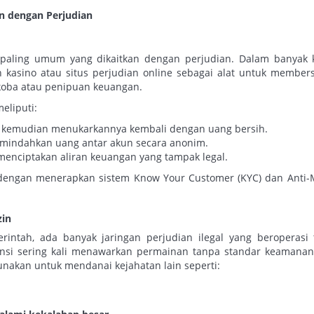
n dengan Perjudian
 paling umum yang dikaitkan dengan perjudian. Dalam banyak 
 kasino atau situs perjudian online sebagai alat untuk member
rkoba atau penipuan keuangan.
eliputi:
, kemudian menukarkannya kembali dengan uang bersih.
indahkan uang antar akun secara anonim.
enciptakan aliran keuangan yang tampak legal.
 dengan menerapkan sistem Know Your Customer (KYC) dan Anti
zin
erintah, ada banyak jaringan perjudian ilegal yang beroperasi
sensi sering kali menawarkan permainan tanpa standar keamana
gunakan untuk mendanai kejahatan lain seperti: