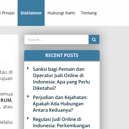
 Privasi
Disklaimer
Hubungi Kami
Tentang
RECENT POSTS
Sanksi bagi Pemain dan
tau di
Operator Judi Online di
tujuan
Indonesia: Apa yang Perlu
Diketahui?
semua
Perjudian dan Kejahatan:
ORUM
,
Apakah Ada Hubungan
, atau
Antara Keduanya?
Regulasi Judi Online di
elalui
Indonesia: Perkembangan