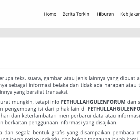
Home
Berita Terkini
Hiburan
Kebijakan
rupa teks, suara, gambar atau jenis lainnya yang dibuat a
nya sebagai informasi belaka dan tidak ada harapan atau 
nnya yang bersifat transaksi.
urat mungkin, tetapi info
FETHULLAHGULENFORUM
dan 
an pengembang isi dari pihak lain di
FETHULLAHGULENF
lahan dan keterlambatan memperbarui data atau informasi
an berkaitan penggunaan informasi yang disajikan.
ara dan segala bentuk grafis yang disampaikan pembaca m
g jawab setiap individu, dan bukan tanggung jawab kami.