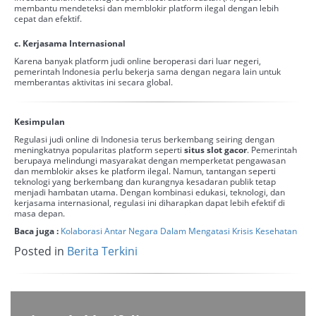
membantu mendeteksi dan memblokir platform ilegal dengan lebih
cepat dan efektif.
c. Kerjasama Internasional
Karena banyak platform judi online beroperasi dari luar negeri,
pemerintah Indonesia perlu bekerja sama dengan negara lain untuk
memberantas aktivitas ini secara global.
Kesimpulan
Regulasi judi online di Indonesia terus berkembang seiring dengan
meningkatnya popularitas platform seperti
situs slot gacor
. Pemerintah
berupaya melindungi masyarakat dengan memperketat pengawasan
dan memblokir akses ke platform ilegal. Namun, tantangan seperti
teknologi yang berkembang dan kurangnya kesadaran publik tetap
menjadi hambatan utama. Dengan kombinasi edukasi, teknologi, dan
kerjasama internasional, regulasi ini diharapkan dapat lebih efektif di
masa depan.
Baca juga :
Kolaborasi Antar Negara Dalam Mengatasi Krisis Kesehatan
Posted in
Berita Terkini