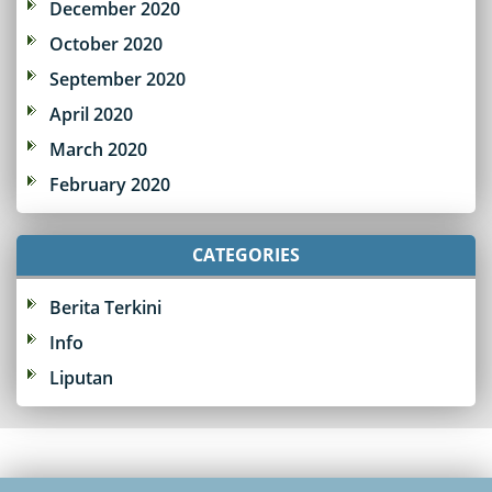
December 2020
October 2020
September 2020
April 2020
March 2020
February 2020
CATEGORIES
Berita Terkini
Info
Liputan