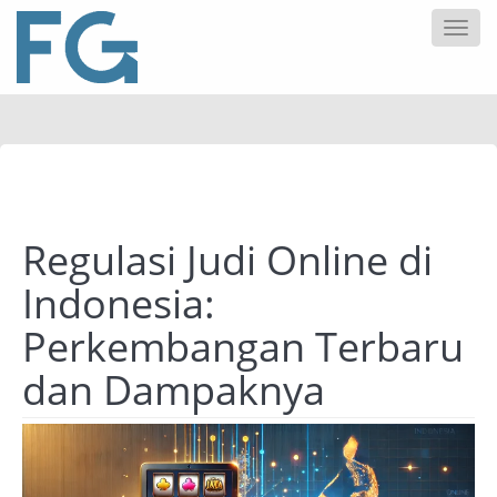
Togg
navi
Regulasi Judi Online di
Indonesia:
Perkembangan Terbaru
dan Dampaknya