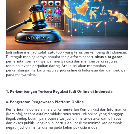
Judi online menjadi salah satu topik yang terus berkembang di Indonesia.
Di tengah meningkatnya popularitas platform seperti
situs slot gacor
,
pemerintah semakin gencar mengawasi dan memperbarui regulasi
terkait aktivitas perjudian daring. Artikel ini akan membahas
perkembangan terbaru regulasi judi online di Indonesia dan dampaknya
pada masyarakat.
1. Perkembangan Terbaru Regulasi Judi Online di Indonesia
a. Pengetatan Pengawasan Platform Online
Pemerintah Indonesia, melalui Kementerian Komunikasi dan Informatika
(Kominfo), secara aktif memblokir situs-situs judi online yang dianggap
ilegal. Setiap bulannya, ribuan situs judi online terdeteksi dan dihapus
dari akses publik. Langkah ini bertujuan untuk meminimalkan dampak
negatif judi online, terutama pada kelompok usia muda.