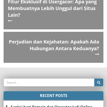
Fitur Eksklusif di Usergacor: Apa yang
Membuatnya Lebih Unggul dari Situs
Lain?
Perjudian dan Kejahatan: Apakah Ada
Hubungan Antara Keduanya?
RECENT POSTS