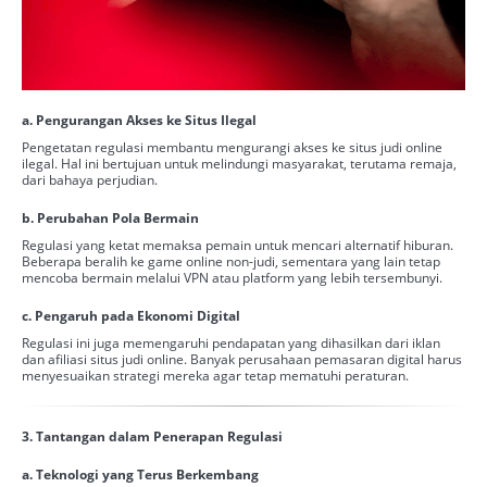
a. Pengurangan Akses ke Situs Ilegal
Pengetatan regulasi membantu mengurangi akses ke situs judi online
ilegal. Hal ini bertujuan untuk melindungi masyarakat, terutama remaja,
dari bahaya perjudian.
b. Perubahan Pola Bermain
Regulasi yang ketat memaksa pemain untuk mencari alternatif hiburan.
Beberapa beralih ke game online non-judi, sementara yang lain tetap
mencoba bermain melalui VPN atau platform yang lebih tersembunyi.
c. Pengaruh pada Ekonomi Digital
Regulasi ini juga memengaruhi pendapatan yang dihasilkan dari iklan
dan afiliasi situs judi online. Banyak perusahaan pemasaran digital harus
menyesuaikan strategi mereka agar tetap mematuhi peraturan.
3. Tantangan dalam Penerapan Regulasi
a. Teknologi yang Terus Berkembang