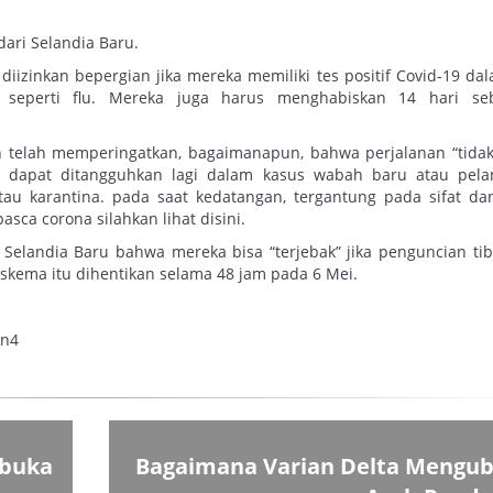
ari Selandia Baru.
iizinkan bepergian jika mereka memiliki tes positif Covid-19 da
 seperti flu. Mereka juga harus menghabiskan 14 hari se
n telah memperingatkan, bagaimanapun, bahwa perjalanan “tida
an dapat ditangguhkan lagi dalam kasus wabah baru atau pel
au karantina. pada saat kedatangan, tergantung pada sifat da
asca corona silahkan lihat disini.
elandia Baru bahwa mereka bisa “terjebak” jika penguncian tib
skema itu dihentikan selama 48 jam pada 6 Mei.
Nn4
ibuka
Bagaimana Varian Delta Mengu