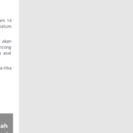
lam 14
belum
k akan
ancong
n asal
a-tiba
bah