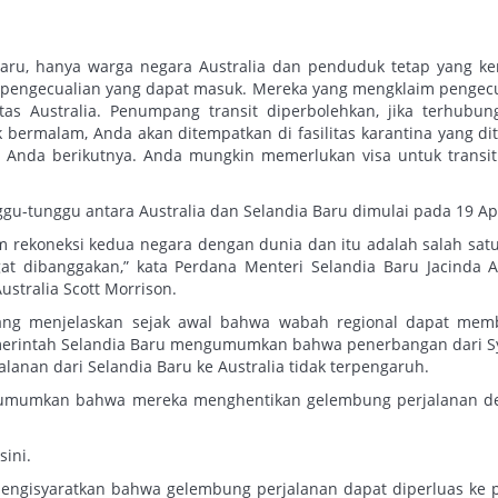
Baru, hanya warga negara Australia dan penduduk tetap yang ke
 pengecualian yang dapat masuk. Mereka yang mengklaim pengec
s Australia. Penumpang transit diperbolehkan, jika terhubun
 bermalam, Anda akan ditempatkan di fasilitas karantina yang di
 Anda berikutnya. Anda mungkin memerlukan visa untuk transit
gu-tunggu antara Australia dan Selandia Baru dimulai pada 19 Apr
 rekoneksi kedua negara dengan dunia dan itu adalah salah sat
at dibanggakan,” kata Perdana Menteri Selandia Baru Jacinda 
ustralia Scott Morrison.
nang menjelaskan sejak awal bahwa wabah regional dapat mem
merintah Selandia Baru mengumumkan bahwa penerbangan dari 
lanan dari Selandia Baru ke Australia tidak terpengaruh.
ngumumkan bahwa mereka menghentikan gelembung perjalanan d
sini.
mengisyaratkan bahwa gelembung perjalanan dapat diperluas ke 