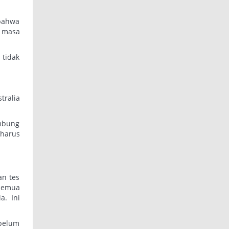
 bahwa
i masa
tidak
tralia
mbung
 harus
an tes
 semua
a. Ini
belum