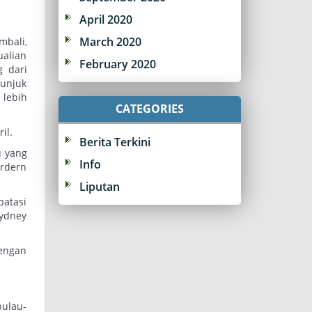
April 2020
March 2020
mbali,
ualian
February 2020
g dari
tunjuk
 lebih
CATEGORIES
il.
Berita Terkini
u yang
Info
Ardern
Liputan
batasi
Sydney
engan
pulau-