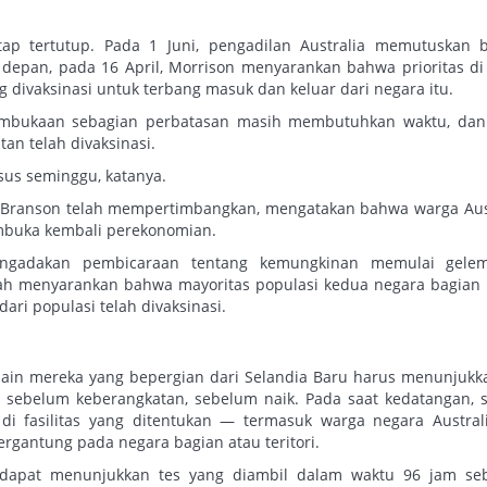
tetap tertutup. Pada 1 Juni, pengadilan Australia memutuskan
 depan, pada 16 April, Morrison menyarankan bahwa prioritas d
 divaksinasi untuk terbang masuk dan keluar dari negara itu.
ukaan sebagian perbatasan masih membutuhkan waktu, dan 
an telah divaksinasi.
sus seminggu, katanya.
ard Branson telah mempertimbangkan, mengatakan bahwa warga Aus
mbuka kembali perekonomian.
mengadakan pembicaraan tentang kemungkinan memulai gele
lah menyarankan bahwa mayoritas populasi kedua negara bagian
dari populasi telah divaksinasi.
ain mereka yang bepergian dari Selandia Baru harus menunjukk
m sebelum keberangkatan, sebelum naik. Pada saat kedatangan,
di fasilitas yang ditentukan — termasuk warga negara Australi
rgantung pada negara bagian atau teritori.
k dapat menunjukkan tes yang diambil dalam waktu 96 jam se